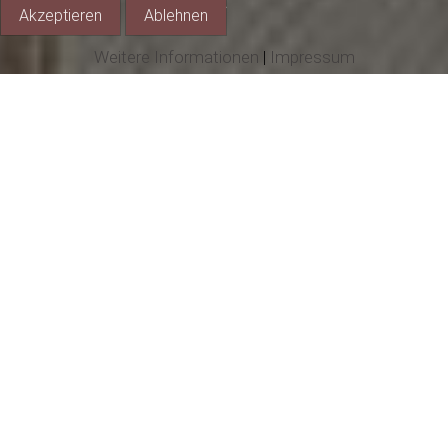
Akzeptieren
Ablehnen
Weitere Informationen
|
Impressum
DATENSCHUTZ
Allgemeiner Hinweis und Pflichtinformationen
Benennung der verantwortlichen Stelle
Die verantwortliche Stelle für die
Datenverarbeitung auf dieser Website ist:
Narrenverein Weizen e.V.
Ehrenbachstr.59
79780 Stühlingen