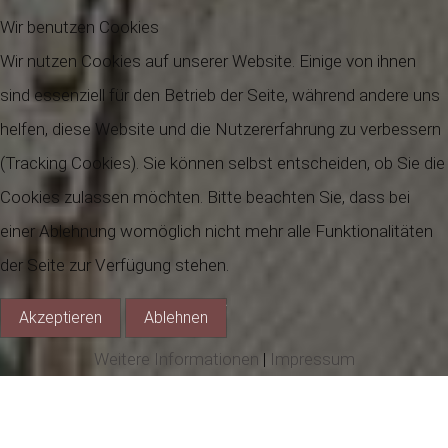
Wir benutzen Cookies
Wir nutzen Cookies auf unserer Website. Einige von ihnen
sind essenziell für den Betrieb der Seite, während andere uns
helfen, diese Website und die Nutzererfahrung zu verbessern
(Tracking Cookies). Sie können selbst entscheiden, ob Sie die
Cookies zulassen möchten. Bitte beachten Sie, dass bei
einer Ablehnung womöglich nicht mehr alle Funktionalitäten
der Seite zur Verfügung stehen.
Akzeptieren
Ablehnen
Weitere Informationen
|
Impressum