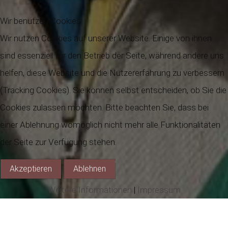
Wir benutzen Cookies
Wir nutzen Cookies auf unserer Website. Einige von ihnen
sind essenziell für den Betrieb der Seite, während andere uns
helfen, diese Website und die Nutzererfahrung zu verbessern
(Tracking Cookies). Sie können selbst entscheiden, ob Sie die
Cookies zulassen möchten. Bitte beachten Sie, dass bei
einer Ablehnung womöglich nicht mehr alle Funktionalitäten
der Seite zur Verfügung stehen.
Akzeptieren
Ablehnen
Weitere Informationen
|
Impressum