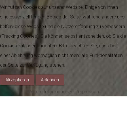
Wir nutzen Cookies auf unserer Website. Einige von ihnen
sind essenziell für den Betrieb der Seite, während andere uns
helfen, diese Website und die Nutzererfahrung zu verbessern
(Tracking Cookies). Sie können selbst entscheiden, ob Sie die
Cookies zulassen möchten. Bitte beachten Sie, dass bei
einer Ablehnung womöglich nicht mehr alle Funktionalitäten
der Seite zur Verfügung stehen.
Akzeptieren
Ablehnen
Weitere Informationen
|
Impressum
Gaiß betreffend
"Den Weizener ist anbefohlen, daß kein Unterthan,