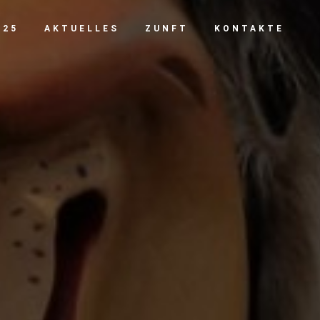
025
AKTUELLES
ZUNFT
KONTAKTE